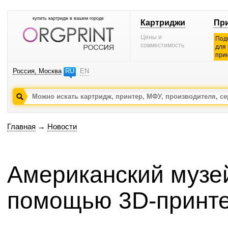
купить картридж в вашем городе
Картриджи
Пр
Цены и
Под
совместимость
для
при
Россия, Москва
RU
EN
Главная
→
Новости
Американский музе
помощью 3D-принте