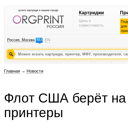
купить картридж в вашем городе
Картриджи
Пр
Цены и
Под
совместимость
для
при
Россия, Москва
RU
EN
Главная
→
Новости
Флот США берёт на
принтеры