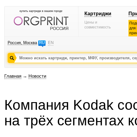
купить картридж в вашем городе
Картриджи
Пр
Цены и
Под
совместимость
для
при
Россия, Москва
RU
EN
Главная
→
Новости
Компания Kodak сос
на трёх сегментах 