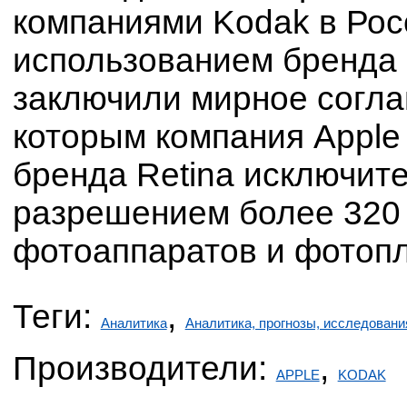
компаниями Kodak в Росс
использованием бренда R
заключили мирное согла
которым компания Apple
бренда Retina исключит
разрешением более 320 d
фотоаппаратов и фотопл
Теги:
,
Аналитика
Аналитика, прогнозы, исследовани
Производители:
,
APPLE
KODAK