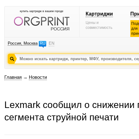
купить картридж в вашем городе
Картриджи
Пр
Цены и
Под
совместимость
для
при
Россия, Москва
RU
EN
Главная
→
Новости
Lexmark сообщил о снижении 
сегмента струйной печати