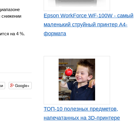
диапазоне
Epson WorkForce WF-100W - самый
м снижении
маленький струйный принтер А4-
формата
ится на 4 %.
ки
Google+
ТОП-10 полезных предметов,
напечатанных на 3D-принтере