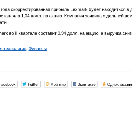
о года скорректированная прибыль Lexmark будет находиться в 
 составляла 1,04 долл. на акцию. Компания заявила о дальнейше
ати.
rk во II квартале составит 0,94 долл. на акцию, а выручка сниз
я технология
,
Финансы
Facebook
Twitter
Мой мир
Вконтакте
Одноклассни