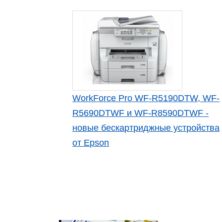
WorkForce Pro WF-R5190DTW, WF-
R5690DTWF и WF-R8590DTWF -
новые бескартриджные устройства
от Epson