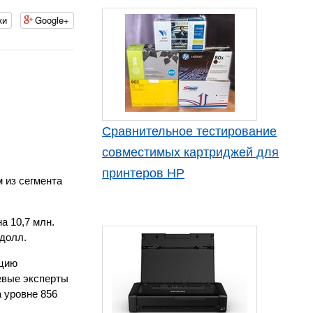
ки
Google+
Сравнительное тестирование
совместимых картриджей для
принтеров HP
 из сегмента
а 10,7 млн.
 долл.
кцию
евые эксперты
а уровне 856