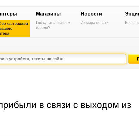
интеры
Магазины
Новости
Энци
Где купить в вашем
Из мира печати
Все о п
бор картриджей
городе?
 вашего
нтера
прибыли в связи с выходом из