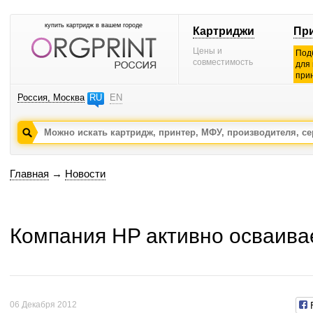
купить картридж в вашем городе
Картриджи
Пр
Цены и
Под
совместимость
для
при
Россия, Москва
RU
EN
Главная
→
Новости
Компания HP активно осваивае
06 Декабря 2012