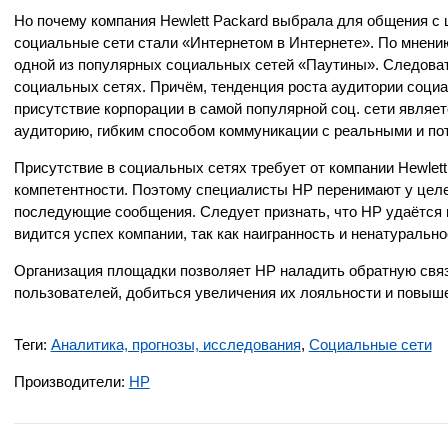
Но почему компания Hewlett Packard выбрала для общения с 
социальные сети стали «Интернетом в Интернете». По мнению
одной из популярных социальных сетей «Паутины». Следоват
социальных сетях. Причём, тенденция роста аудитории социа
присутствие корпорации в самой популярной соц. сети являет
аудиторию, гибким способом коммуникации с реальными и п
Присутствие в социальных сетях требует от компании Hewlett 
компетентности. Поэтому специалисты HP перенимают у цел
последующие сообщения. Следует признать, что HP удаётся н
видится успех компании, так как наигранность и ненатураль
Организация площадки позволяет HP наладить обратную связ
пользователей, добиться увеличения их лояльности и повыше
Теги:
Аналитика, прогнозы, исследования
,
Социальные сети
Производители:
HP