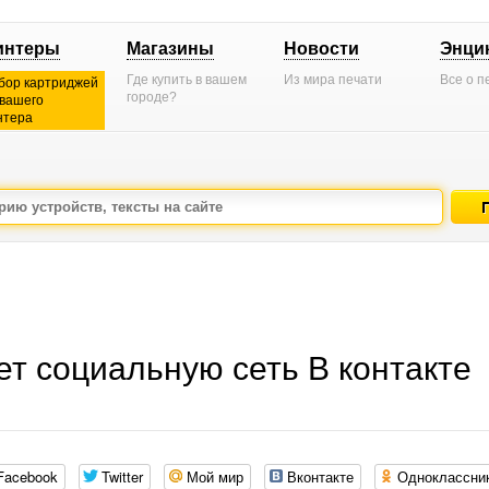
интеры
Магазины
Новости
Энци
Где купить в вашем
Из мира печати
Все о п
бор картриджей
городе?
 вашего
нтера
т социальную сеть В контакте
Facebook
Twitter
Мой мир
Вконтакте
Одноклассни