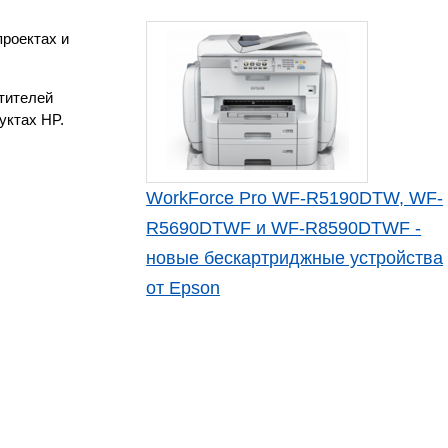
проектах и
етителей
уктах HP.
WorkForce Pro WF-R5190DTW, WF-
R5690DTWF и WF-R8590DTWF -
новые бескартриджные устройства
от Epson