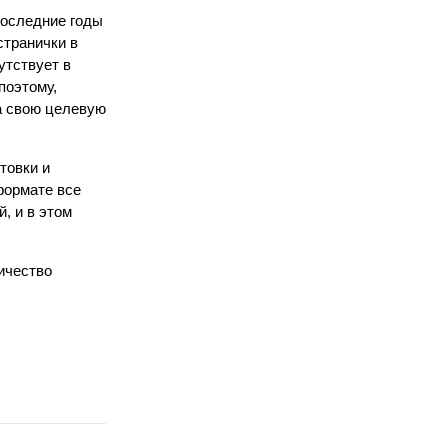
последние годы
странички в
утствует в
поэтому,
на свою целевую
товки и
формате все
, и в этом
ичество