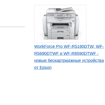
WorkForce Pro WF-R5190DTW, WF-
R5690DTWF и WF-R8590DTWF -
новые бескартриджные устройства
от Epson