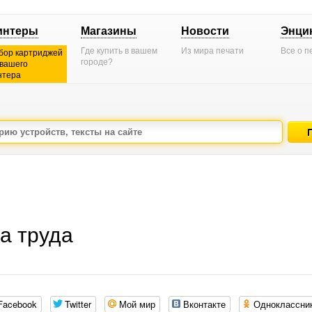
интеры
Магазины
Новости
Энци
Где купить в вашем
Из мира печати
Все о п
бор картриджей
городе?
 вашего
нтера
а труда
Facebook
Twitter
Мой мир
Вконтакте
Одноклассни