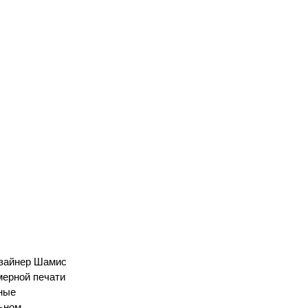
изайнер Шамис
мерной печати
ные
льном