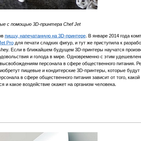
ые с помощью 3D-принтера Chef Jet
ов
пиццу, напечатанную на 3D-принтере
. В январе 2014 года ком
Jet Pro
для печати сладких фигур, и тут же приступила к разраб
rshey. Если в ближайшем будущем 3D-принтеры научатся произв
одовольствия и голода в мире. Одновременно с этим удешевлен
 высвобождениям персонала в сфере общественного питания. Р
приобретут пищевые и кондитерские 3D-принтеры, которые будут
сонала в сфере общественного питания зависит от того, какой
ся и какое воздействие окажет на организм человека.