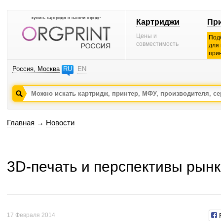
купить картридж в вашем городе
Картриджи
Пр
Цены и
Под
совместимость
для
при
Россия, Москва
RU
EN
Главная
→
Новости
3D-печать и перспективы рынк
17 Февраля 2014