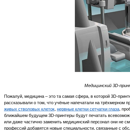
Медицинский 3D-прин
Пожалуй, медицина – это та самая сфера, в которой 3D-прин
рассказывали о том, что учёные напечатали на трёхмерном п
живых стволовых клеток
,
нервные клетки сетчатки глаза
, пр
ближайшем будущем 3D-принтеры будут печатать всевозможн
или даже частично заменить медицинский персонал они не см
профессий добавятся новые специальности, связанные с об