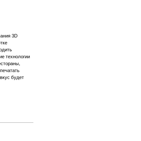
пания 3D
отке
одить
ие технологии
естораны,
 печатать
 вкус будет