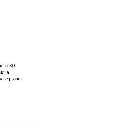
х на 3D-
й, а
ят с рынка