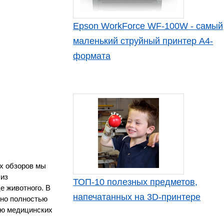
Epson WorkForce WF-100W - самый
маленький струйный принтер А4-
формата
их обзоров мы
 из
ТОП-10 полезных предметов,
е животного. В
напечатанных на 3D-принтере
 но полностью
ню медицинских