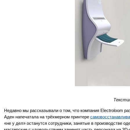
Тексти
Недавно мы рассказывали о том, что компания Electroloom р
Аден напечатала на трёхмерном принтере
самовосстанавлив
«не у дел» останутся сотрудники, занятые в производстве 
мастерские с удовольствием заменят часть персонала на 3D-