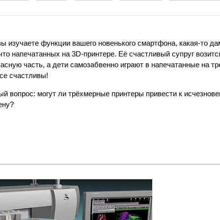
 изучаете функции вашего новенького смартфона, какая-то да
что напечатанных на 3D-принтере. Её счастливый супруг возится
асную часть, а дети самозабвенно играют в напечатанные на т
все счастливы!
ый вопрос: могут ли трёхмерные принтеры привести к исчезнов
ену?