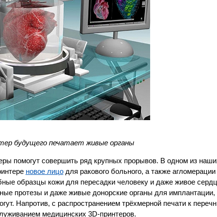
тер будущего печатает живые органы
теры помогут совершить ряд крупных прорывов. В одном из наш
ринтере
новое лицо
для ракового больного, а также агломерации
обные образцы кожи для пересадки человеку и даже живое сердц
ые протезы и даже живые донорские органы для имплантации,
огут. Напротив, с распространением трёхмерной печати к переч
служиванием медицинских 3D-принтеров.