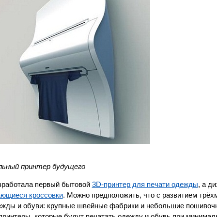
льный принтер будущего
азработала первый бытовой
3D-принтер для печати одежды
, а д
ающиеся кроссовки
. Можно предположить, что с развитием трёх
одежды и обуви: крупные швейные фабрики и небольшие пошивоч
принтеры, которые будут печатать одежду и обувь при минима