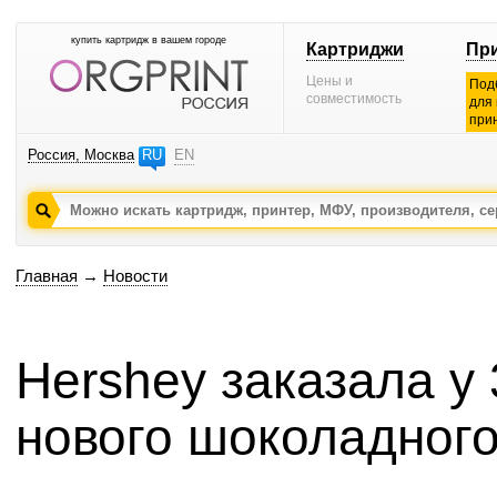
купить картридж в вашем городе
Картриджи
Пр
Цены и
Под
совместимость
для
при
Россия, Москва
RU
EN
Главная
→
Новости
Hershey заказала у
нового шоколадног