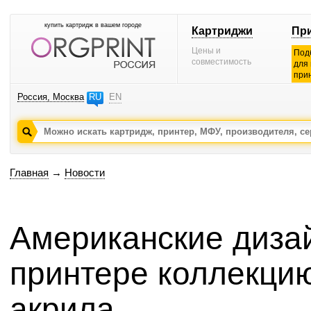
купить картридж в вашем городе
Картриджи
Пр
Цены и
Под
совместимость
для
при
Россия, Москва
RU
EN
Главная
→
Новости
Американские диза
принтере коллекцию
акрила