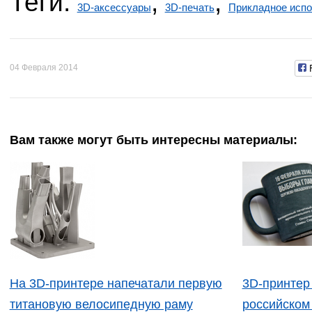
Теги:
,
,
3D-аксессуары
3D-печать
Прикладное испо
04 Февраля 2014
Вам также могут быть интересны материалы:
На 3D-принтере напечатали первую
3D-принтер
титановую велосипедную раму
российском