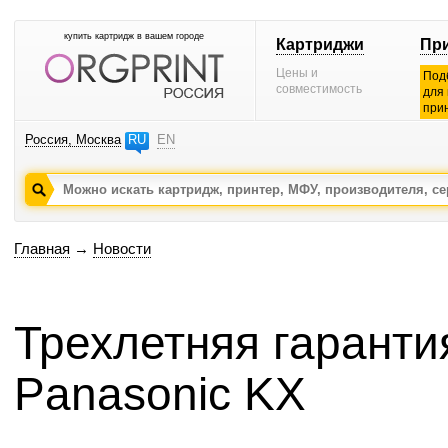
купить картридж в вашем городе
Картриджи
Пр
Цены и
Под
совместимость
для
при
Россия, Москва
RU
EN
Главная
→
Новости
Трехлетняя гаранти
Panasonic KX