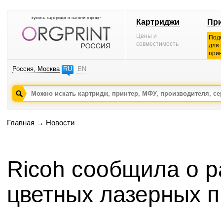
купить картридж в вашем городе
Картриджи
Пр
Цены и
Под
совместимость
для
при
Россия, Москва
RU
EN
Главная
→
Новости
Ricoh сообщила о 
цветных лазерных 