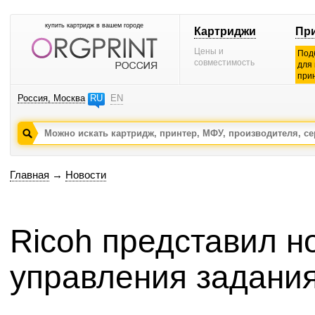
купить картридж в вашем городе
Картриджи
Пр
Цены и
Под
совместимость
для
при
Россия, Москва
RU
EN
Главная
→
Новости
Ricoh представил н
управления задани