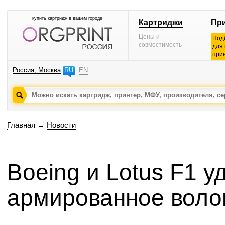
купить картридж в вашем городе
Картриджи
Пр
Цены и
Под
совместимость
для
при
Россия, Москва
RU
EN
Главная
→
Новости
Boeing и Lotus F1 у
армированное воло