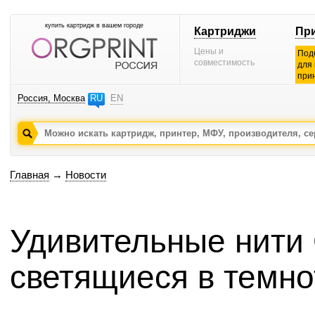
купить картридж в вашем городе
Картриджи
Пр
Цены и
Под
совместимость
для
при
Россия, Москва
RU
EN
Главная
→
Новости
Удивительные нити G
светящиеся в темно