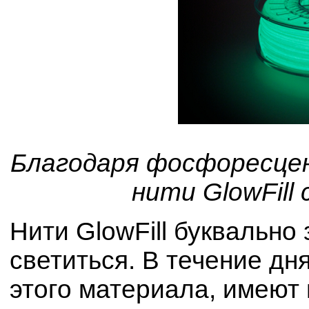
Благодаря фосфоресце
нити GlowFil
Нити GlowFill буквально
светиться. В течение дн
этого материала, имеют 