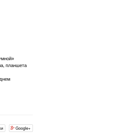
умной»
на, планшета
еднем
ки
Google+