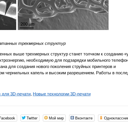
чатанных трехмерных структур
ленных выше трехмерных структур станет толчком к созданию «
ктроэнергию, необходимую для подзарядки мобильного телефо
вана для создания нового поколения струйных принтеров и
ом чернильных капель и высоким разрешением. Работы в посл
 для 3D-печати
,
Новые технологии 3D-печати
Facebook
Twitter
Мой мир
Вконтакте
Одноклассни