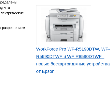
спределены
у, что
электрические
 с разрешением
WorkForce Pro WF-R5190DTW, WF-
R5690DTWF и WF-R8590DTWF -
новые бескартриджные устройства
от Epson