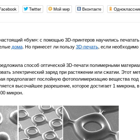
Facebook
Twitter
Мой мир
Вконтакте
Одноклассни
 настоящий «бум»: с помощью 3D-принтеров научились печатать
целые
дома
. Но принесет ли пользу
3D-печать
, если необходимо
предложила способ оптической 3D-печати полимерными материа
вать электрический заряд при растяжении или сжатии. Этот ме
орая предполагает послойную фотополимеризацию вещества под
яется высочайшее разрешение, которое достигает 1 микрона, в 
00 микрон.