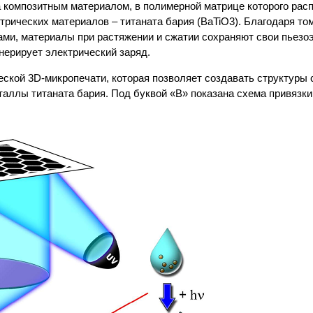
а композитным материалом, в полимерной матрице которого ра
рических материалов – титаната бария (BaTiO3). Благодаря том
ами, материалы при растяжении и сжатии сохраняют свои пьезо
нерирует электрический заряд.
ской 3D-микропечати, которая позволяет создавать структуры
таллы титаната бария. Под буквой «В» показана схема привязки