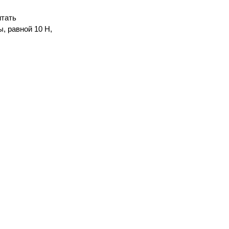
итать
, равной 10 Н,