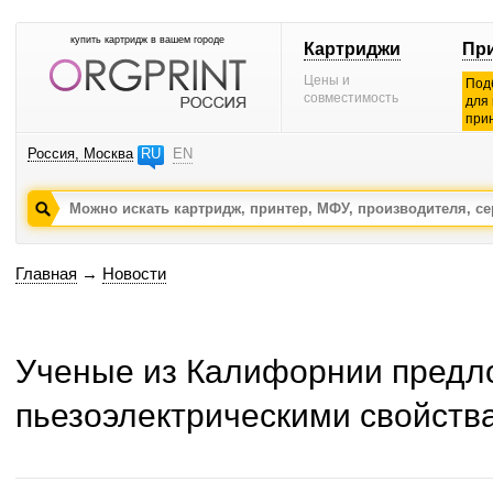
купить картридж в вашем городе
Картриджи
Пр
Цены и
Под
совместимость
для
при
Россия, Москва
RU
EN
Главная
→
Новости
Ученые из Калифорнии предло
пьезоэлектрическими свойств