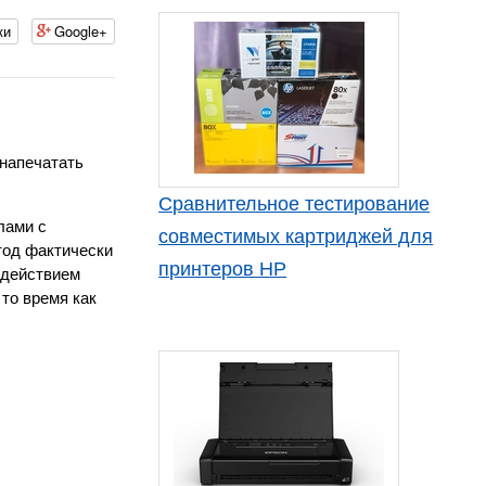
ки
Google+
 напечатать
Сравнительное тестирование
лами с
совместимых картриджей для
тод фактически
принтеров HP
 действием
то время как