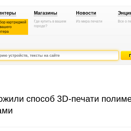
интеры
Магазины
Новости
Энци
Где купить в вашем
Из мира печати
Все о п
бор картриджей
городе?
 вашего
нтера
жили способ 3D-печати полим
ами