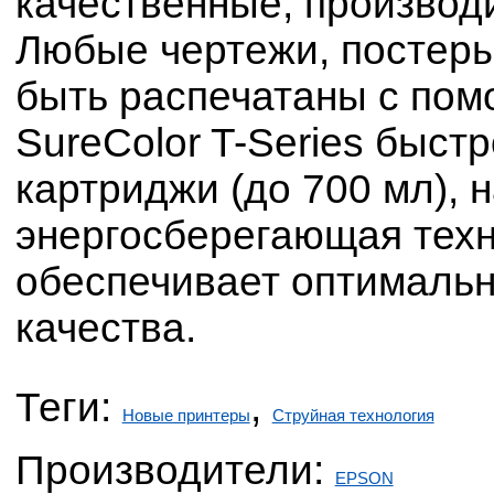
качественные, производ
Любые чертежи, постеры
быть распечатаны с по
SureColor T-Series быст
картриджи (до 700 мл), 
энергосберегающая техно
обеспечивает оптимальн
качества.
Теги:
,
Новые принтеры
Струйная технология
Производители:
EPSON