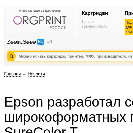
купить картридж в вашем городе
Картриджи
Пр
Цены и
Под
совместимость
для
при
Россия, Москва
RU
EN
Главная
→
Новости
Epson разработал 
широкоформатных 
SureColor T