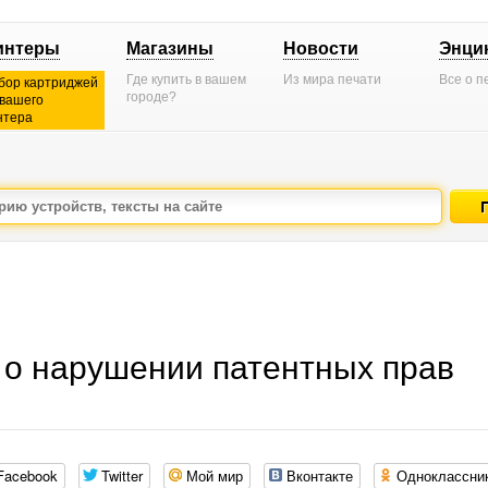
интеры
Магазины
Новости
Энци
Где купить в вашем
Из мира печати
Все о п
бор картриджей
городе?
 вашего
нтера
 о нарушении патентных прав
Facebook
Twitter
Мой мир
Вконтакте
Одноклассни