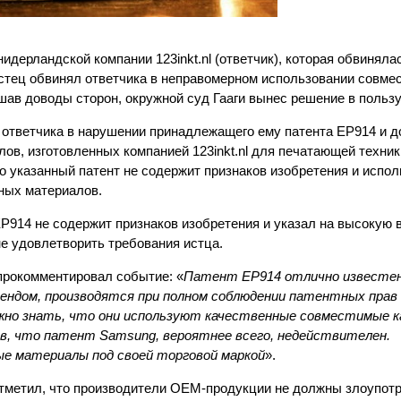
идерландской компании 123inkt.nl (ответчик), которая обвиняла
стец обвинял ответчика в неправомерном использовании совме
ав доводы сторон, окружной суд Гааги вынес решение в пользу
 ответчика в нарушении принадлежащего ему патента EP914 и 
ов, изготовленных компанией 123inkt.nl для печатающей техни
то указанный патент не содержит признаков изобретения и испол
ных материалов.
EP914 не содержит признаков изобретения и указал на высокую 
не удовлетворить требования истца.
 прокомментировал событие: «
Патент EP914 отлично известен
ендом, производятся при полном соблюдении патентных прав
жно знать, что они используют качественные совместимые 
нав, что патент Samsung, вероятнее всего, недействителен.
е материалы под своей торговой маркой
».
отметил, что производители ОЕМ-продукции не должны злоупот