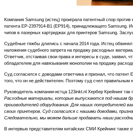
Компания Samsung (истец) проиграла патентный спор против н
патента EP-2397914-B1 (EP914), принадлежащего Samsung. И
чипов в лазерных картриджах для принтеров Samsung. Заслуш
Судебные тяжбы длились с начала 2014 года. Истец обвинял
наложения судебного запрета на продажу расходных материал
Ответчик, отстаивая свои права и интересы в суде, заявил, ч
обладателем для навязывания монополии на продажу расход
Суд согласился с доводами ответчика и признал, что патент 
того, что он не действителен. Поэтому суд счел правильным 
Руководитель компании-истца 123inkt.nl Хербер Крейнинг так
Расходные материалы, которые выпускаются под нашим бр
производителей оборудования. Для наших потребителей ва
своих принтеров. Суд согласился с нашими доводами, приз
Следовательно, мы можем дальше продавать наши расходны
В интервью представителям китайских СМИ Крейнинг также 