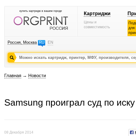
купить картридж в вашем городе
Картриджи
Пр
Цены и
Под
совместимость
для
при
Россия, Москва
RU
EN
Главная
→
Новости
Samsung проиграл суд по иску
08 Декабря 2014