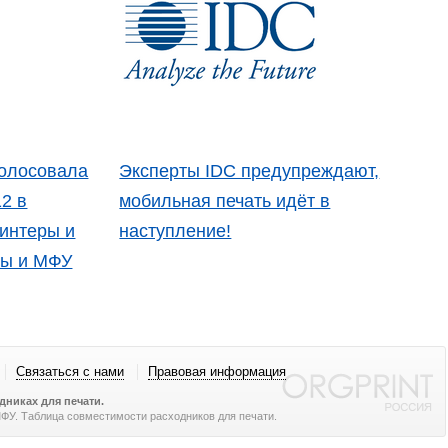
голосовала
Эксперты IDC предупреждают,
12 в
мобильная печать идёт в
интеры и
наступление!
ры и МФУ
Связаться с нами
Правовая информация
никах для печати.
 МФУ. Таблица совместимости расходников для печати.