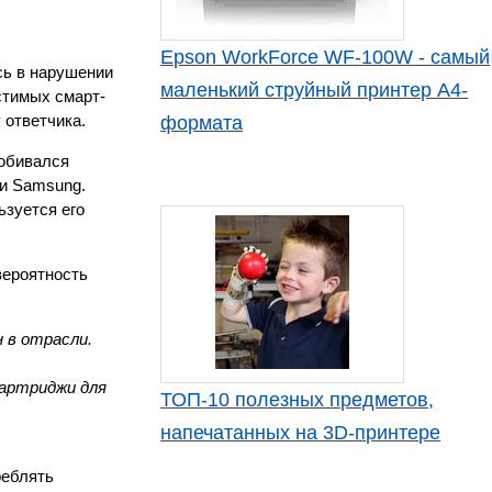
Epson WorkForce WF-100W - самый
сь в нарушении
маленький струйный принтер А4-
стимых смарт-
 ответчика.
формата
добивался
ки Samsung.
ьзуется его
вероятность
 в отрасли.
картриджи для
ТОП-10 полезных предметов,
напечатанных на 3D-принтере
реблять