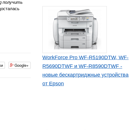
g получить
 досталась
WorkForce Pro WF-R5190DTW, WF-
ки
Google+
R5690DTWF и WF-R8590DTWF -
новые бескартриджные устройства
от Epson