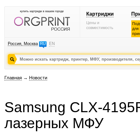
купить картридж в вашем городе
Картриджи
Пр
Цены и
Под
совместимость
для
при
Россия, Москва
RU
EN
Главная
→
Новости
Samsung CLX-4195F 
лазерных МФУ