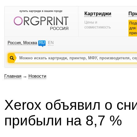
купить картридж в вашем городе
Картриджи
Пр
Цены и
Под
совместимость
для
при
Россия, Москва
RU
EN
Главная
→
Новости
Xerox объявил о сн
прибыли на 8,7 %