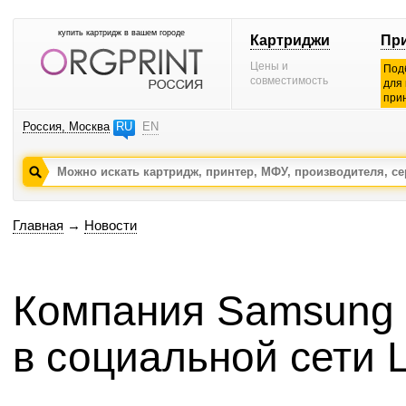
купить картридж в вашем городе
Картриджи
Пр
Цены и
Под
совместимость
для
при
Россия, Москва
RU
EN
Главная
→
Новости
Компания Samsung 
в социальной сети L