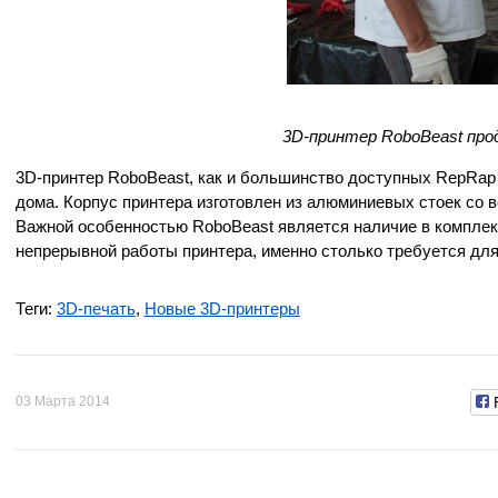
3D-принтер RoboBeast про
3D-принтер RoboBeast, как и большинство доступных RepRap п
дома. Корпус принтера изготовлен из алюминиевых стоек со
Важной особенностью RoboBeast является наличие в комплект
непрерывной работы принтера, именно столько требуется для
Теги:
3D-печать
,
Новые 3D-принтеры
03 Марта 2014