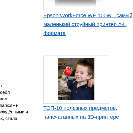
Epson WorkForce WF-100W - самый
маленький струйный принтер А4-
формата
а
 себя
иам,
hanics» и
ТОП-10 полезных предметов,
врождёнными и
напечатанных на 3D-принтере
х, стала