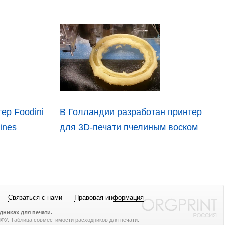
ер Foodini
В Голландии разработан принтер
ines
для 3D-печати пчелиным воском
Связаться с нами
Правовая информация
никах для печати.
 МФУ. Таблица совместимости расходников для печати.