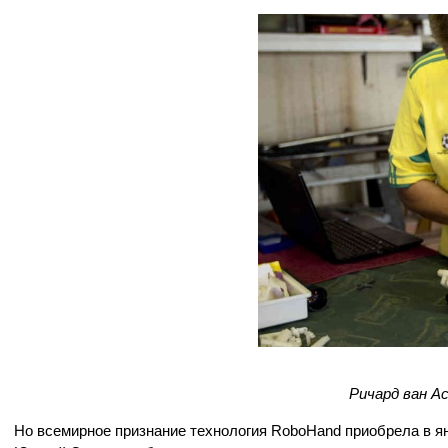
Ричард ван А
Но всемирное признание технология RoboHand приобрела в ян