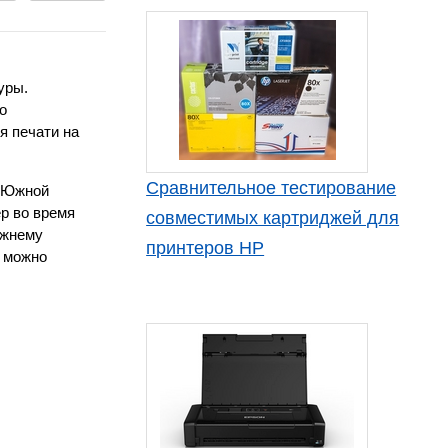
уры.
о
я печати на
Сравнительное тестирование
з Южной
р во время
совместимых картриджей для
ежнему
принтеров HP
р можно