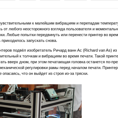
чувствительными к малейшим вибрациям и перепадам температ
ь от любого неосторожного взгляда пользователя и моментальн
ки. Любые попытки передвинуть или перенести принтер во врем
ь приходилось запускать снова.
теров подвёл изобретатель Ричард ванн Ас (Richard van As) и
ительный к толчкам и вибрациям во время печати. Такой принте
тать вверх дном, при этом печатающая головка останется по-пр
 механической регулировки рамы перед началом печати. Принте
 опасаясь, что он выйдет из строя из-за тряски.