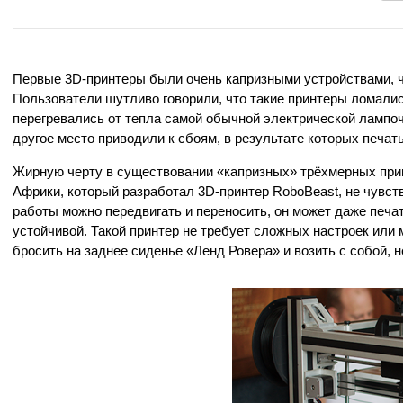
Первые 3D-принтеры были очень капризными устройствами, 
Пользователи шутливо говорили, что такие принтеры ломалис
перегревались от тепла самой обычной электрической лампоч
другое место приводили к сбоям, в результате которых печат
Жирную черту в существовании «капризных» трёхмерных прин
Африки, который разработал 3D-принтер RoboBeast, не чувств
работы можно передвигать и переносить, он может даже печа
устойчивой. Такой принтер не требует сложных настроек или
бросить на заднее сиденье «Ленд Ровера» и возить с собой, не