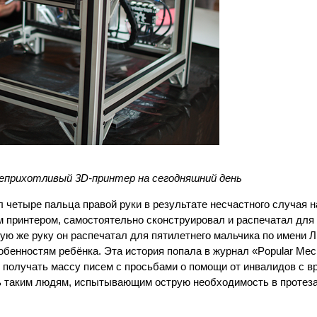
неприхотливый 3D-принтер на сегодняшний день
 четыре пальца правой руки в результате несчастного случая н
м принтером, самостоятельно сконструировал и распечатал для
ую же руку он распечатал для пятилетнего мальчика по имени Л
бенностям ребёнка. Эта история попала в журнал «Popular Mec
получать массу писем с просьбами о помощи от инвалидов с 
 таким людям, испытывающим острую необходимость в протеза