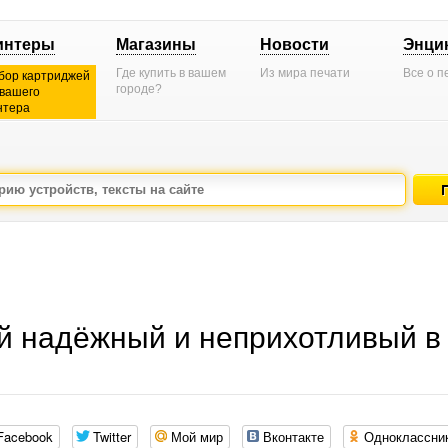
интеры
Магазины
Новости
Энци
Где купить в вашем
Из мира печати
Все о п
бор картриджей
городе?
 вашего
нтера
й надёжный и неприхотливый в
Facebook
Twitter
Мой мир
Вконтакте
Одноклассни