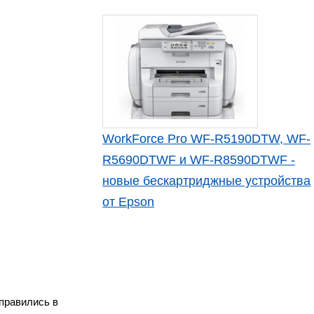
WorkForce Pro WF-R5190DTW, WF-
R5690DTWF и WF-R8590DTWF -
новые бескартриджные устройства
от Epson
правились в