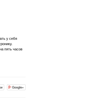
ать у себя
ронику.
на пять часов
ки
Google+