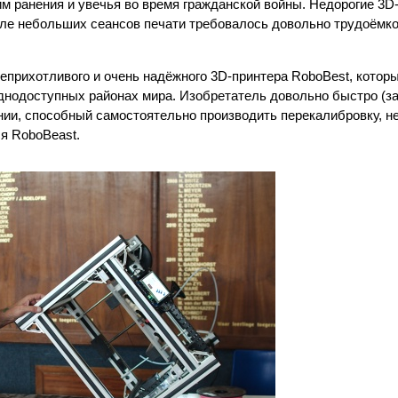
ранения и увечья во время гражданской войны. Недорогие 3D
ле небольших сеансов печати требовалось довольно трудоёмко
 неприхотливого и очень надёжного 3D-принтера RoboBest, котор
нодоступных районах мира. Изобретатель довольно быстро (за
нии, способный самостоятельно производить перекалибровку, не
я RoboBeast.