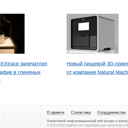
 EXtrace запечатлел
Новый пищевой 3D-принт
рафик в глиняных
от компании Natural Mach
х
О проекте
Статистика
Сотрудничество
Отраслевой информационный веб-ресурс о расход
© 2010-2026 orgprint.com. Картриджи для принтеров и