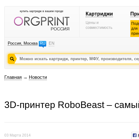
купить картридж в вашем городе
Картриджи
Пр
Цены и
Под
совместимость
для
при
Россия, Москва
RU
EN
Главная
→
Новости
3D-принтер RoboBeast – самы
03 Марта 2014