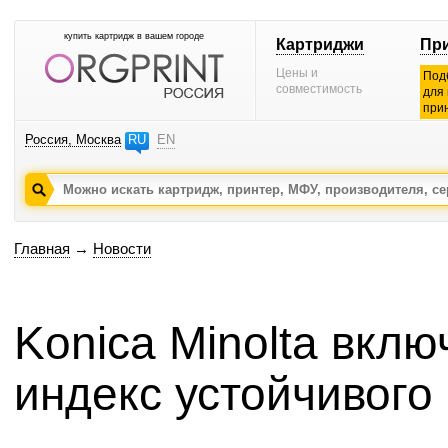
купить картридж в вашем городе
Картриджи
Пр
Цены и
Под
совместимость
для
при
Россия, Москва
RU
EN
Главная
→
Новости
Konica Minolta вкл
индекс устойчивого