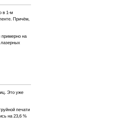
 в 1-м
ленте. Причём,
 примерно на
т лазерных
иц. Это уже
труйной печати
сь на 23,6 %