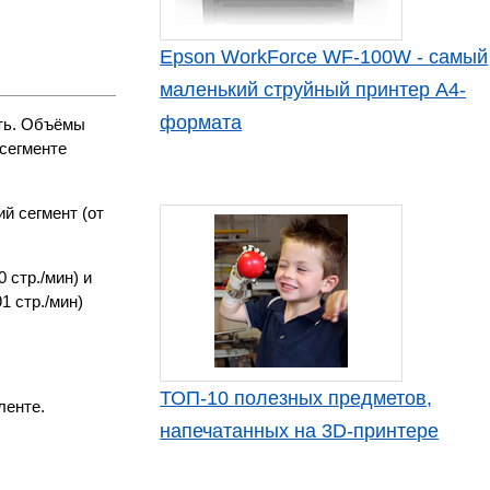
Epson WorkForce WF-100W - самый
маленький струйный принтер А4-
формата
ть. Объёмы
 сегменте
й сегмент (от
 стр./мин) и
1 стр./мин)
ТОП-10 полезных предметов,
ленте.
напечатанных на 3D-принтере