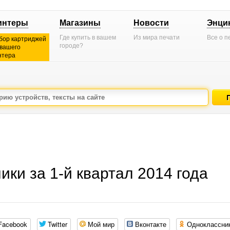
интеры
Магазины
Новости
Энци
Где купить в вашем
Из мира печати
Все о п
бор картриджей
городе?
 вашего
нтера
ки за 1-й квартал 2014 года
Facebook
Twitter
Мой мир
Вконтакте
Одноклассни