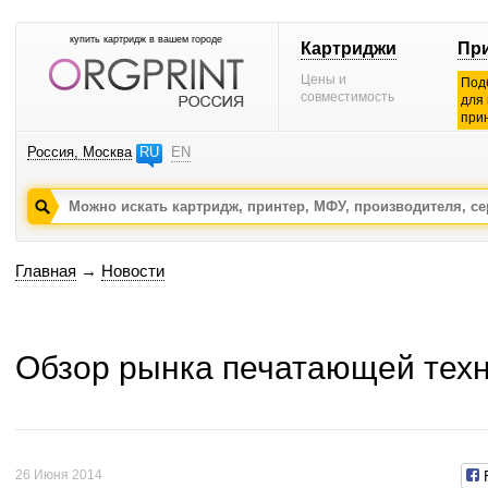
купить картридж в вашем городе
Картриджи
Пр
Цены и
Под
совместимость
для
при
Россия, Москва
RU
EN
Главная
→
Новости
Обзор рынка печатающей техни
26 Июня 2014