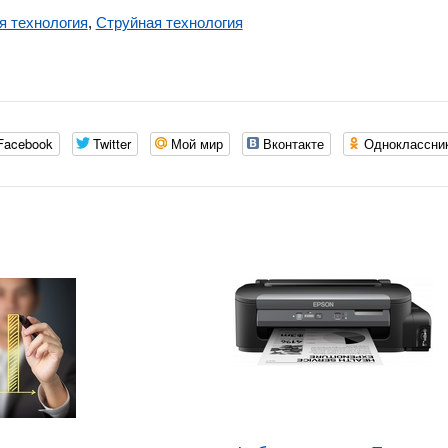
я технология
,
Струйная технология
Facebook
Twitter
Мой мир
Вконтакте
Одноклассни