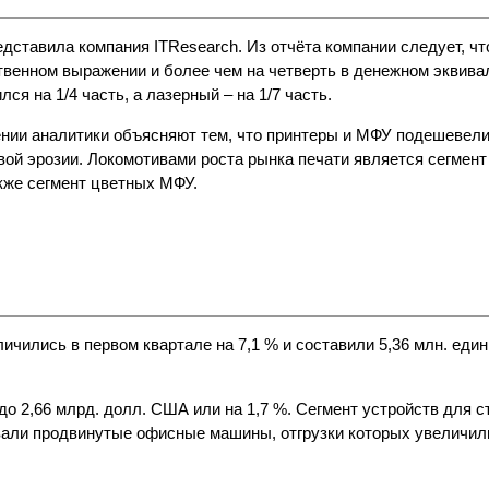
дставила компания ITResearch. Из отчёта компании следует, что
твенном выражении и более чем на четверть в денежном эквива
я на 1/4 часть, а лазерный – на 1/7 часть.
нии аналитики объясняют тем, что принтеры и МФУ подешевели
ой эрозии. Локомотивами роста рынка печати является сегмен
акже сегмент цветных МФУ.
чились в первом квартале на 7,1 % и составили 5,36 млн. един
 2,66 млрд. долл. США или на 1,7 %. Сегмент устройств для с
вали продвинутые офисные машины, отгрузки которых увеличили