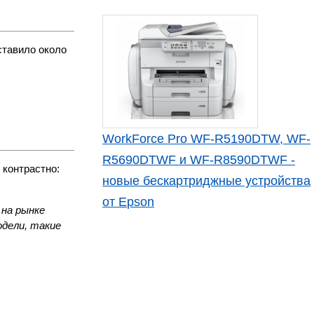
ставило около
WorkForce Pro WF-R5190DTW, WF-
R5690DTWF и WF-R8590DTWF -
 контрастно:
новые бескартриджные устройства
от Epson
на рынке
одели, такие