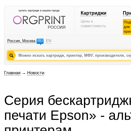
купить картридж в вашем городе
Картриджи
Пр
Цены и
Под
совместимость
для
при
Россия, Москва
RU
EN
Главная
→
Новости
Серия бескартридж
печати Epson» - ал
принтерам