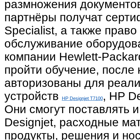
размножения документов
партнёры получат сертиф
Specialist, а также прав
обслуживание оборудова
компании Hewlett-Packa
пройти обучение, после 
авторизованы для реали
устройств
, HP D
HP Designjet T7100
Они смогут поставлять и
Designjet, расходные м
продукты, решения и но