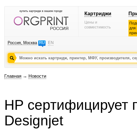
купить картридж в вашем городе
Картриджи
Пр
Цены и
Под
совместимость
для
при
Россия, Москва
RU
EN
Главная
→
Новости
HP сертифицирует п
Designjet