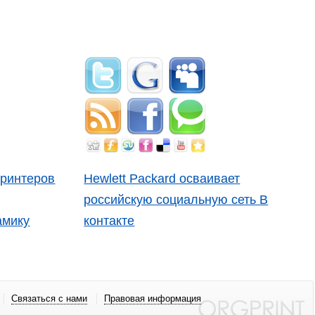
принтеров
Hewlett Packard осваивает
российскую социальную сеть В
амику
контакте
Связаться с нами
Правовая информация