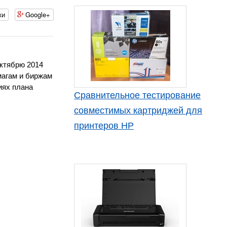
ки
Google+
октябрю 2014
магам и биржам
иях плана
Сравнительное тестирование
совместимых картриджей для
принтеров HP