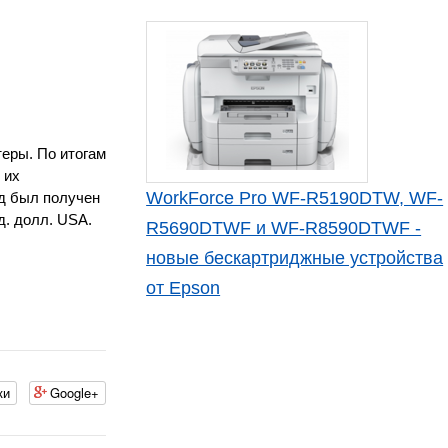
еры. По итогам
 их
WorkForce Pro WF-R5190DTW, WF-
од был получен
д. долл. USA.
R5690DTWF и WF-R8590DTWF -
новые бескартриджные устройства
от Epson
ки
Google+