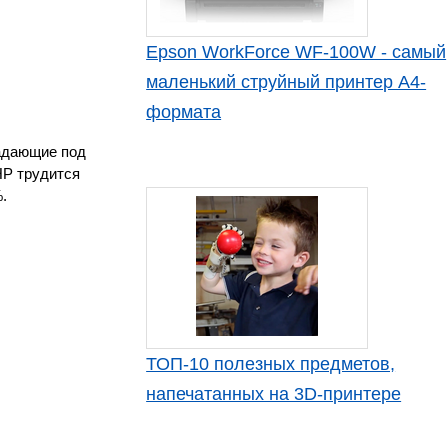
Epson WorkForce WF-100W - самый
маленький струйный принтер А4-
формата
падающие под
HP трудится
.
ТОП-10 полезных предметов,
напечатанных на 3D-принтере