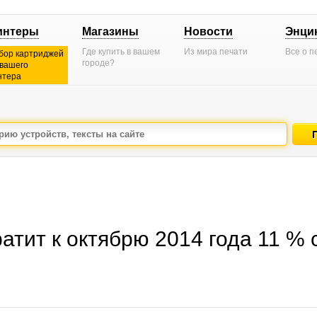
интеры
Магазины
Новости
Энци
Где купить в вашем
Из мира печати
Все о п
бор картриджей
городе?
 вашего
нтера
атит к октябрю 2014 года 11 % 