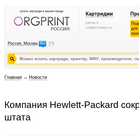
купить картридж в вашем городе
Картриджи
Пр
Цены и
Под
совместимость
для
при
Россия, Москва
RU
EN
Главная
→
Новости
Компания Hewlett-Packard сокр
штата