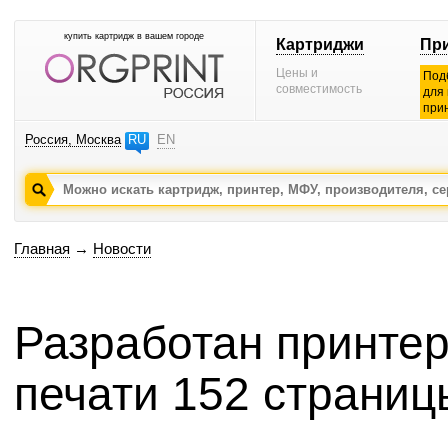
купить картридж в вашем городе
Картриджи
Пр
Цены и
Под
совместимость
для
при
Россия, Москва
RU
EN
Главная
→
Новости
Разработан принтер
печати 152 страниц