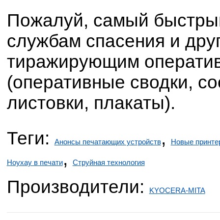
Пожалуй, самый быстрый
службам спасения и дру
тиражирующим операти
(оперативные сводки, с
листовки, плакаты).
Теги:
,
Анонсы печатающих устройств
Новые принте
,
Ноухау в печати
Струйная технология
Производители:
KYOCERA-MITA