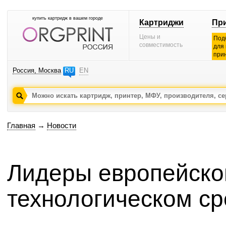
купить картридж в вашем городе
Картриджи
Пр
Цены и
Под
совместимость
для
при
Россия, Москва
RU
EN
Главная
→
Новости
Лидеры европейског
технологическом с