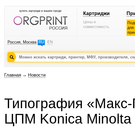
купить картридж в вашем городе
Картриджи
Пр
Цены и
Под
совместимость
для
при
Россия, Москва
RU
EN
Главная
→
Новости
Типография «Макс-
ЦПМ Konica Minolta