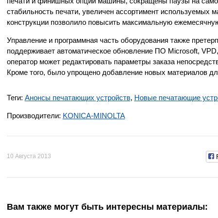
печати и финишных опций машины, сокращены паузы на само
стабильность печати, увеличен ассортимент используемых м
конструкции позволило повысить максимальную ежемесячную н
Управление и программная часть оборудования также претерп
поддерживает автоматическое обновление ПО Microsoft, VPD,
оператор может редактировать параметры заказа непосредстве
Кроме того, было упрощено добавление новых материалов для 
Теги:
Анонсы печатающих устройств
,
Новые печатающие устр
Производители:
KONICA-MINOLTA
10 Августа 2013
Вам также могут быть интересны материалы: