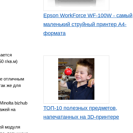
Epson WorkForce WF-100W - самый
маленький струйный принтер А4-
формата
вается
 г/кв.м)
0e отличным
так же для
inolta bizhub
ТОП-10 полезных предметов,
ажей на
напечатанных на 3D-принтере
ей модуля