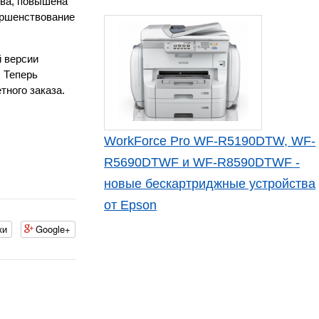
ева, повышена
ершенствование
й версии
 Теперь
тного заказа.
WorkForce Pro WF-R5190DTW, WF-
R5690DTWF и WF-R8590DTWF -
новые бескартриджные устройства
от Epson
ки
Google+