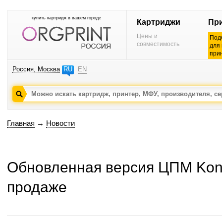
купить картридж в вашем городе
Картриджи
Пр
Цены и
Под
совместимость
для
при
Россия, Москва
RU
EN
Главная
→
Новости
Обновленная версия ЦПМ Koni
продаже