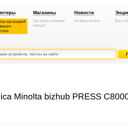
интеры
Магазины
Новости
Энци
Где купить в вашем
Из мира печати
Все о п
бор картриджей
городе?
 вашего
нтера
ca Minolta bizhub PRESS C8000