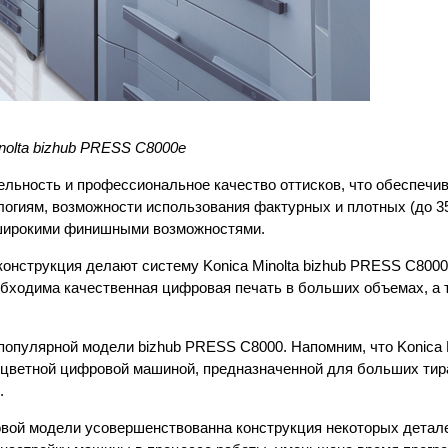
inolta bizhub PRESS C8000e
льность и профессиональное качество оттисков, что обеспечи
логиям, возможности использования фактурных и плотных (до 350
и широкими финишными возможностями.
конструкция делают систему Konica Minolta bizhub PRESS С800
бходима качественная цифровая печать в больших объемах, а 
популярной модели bizhub PRESS C8000. Напомним, что Konica M
цветной цифровой машиной, предназначенной для больших тир
.
овой модели усовершенствованна конструкция некоторых детал