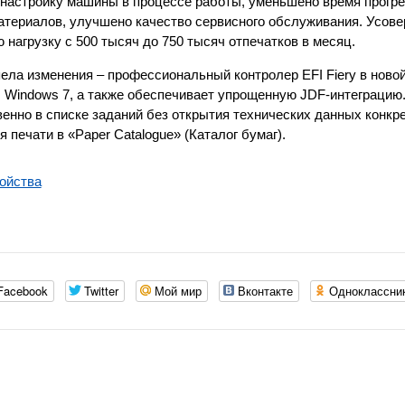
настройку машины в процессе работы, уменьшено время прогр
атериалов, улучшено качество сервисного обслуживания. Усов
агрузку с 500 тысяч до 750 тысяч отпечатков в месяц.
ела изменения – профессиональный контролер EFI Fiery в ново
 Windows 7, а также обеспечивает упрощенную JDF-интеграцию.
нно в списке заданий без открытия технических данных конкре
печати в «Paper Catalogue» (Каталог бумаг).
ойства
Facebook
Twitter
Мой мир
Вконтакте
Одноклассни