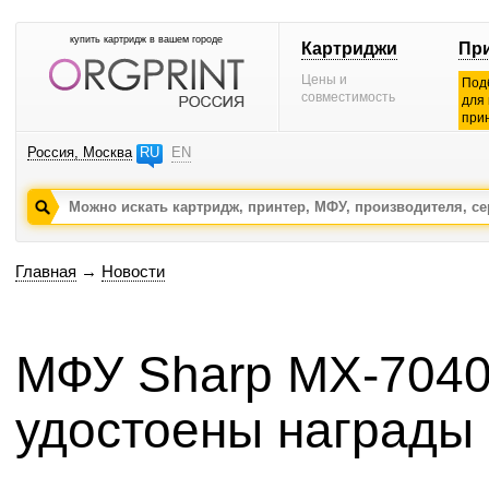
купить картридж в вашем городе
Картриджи
Пр
Цены и
Под
совместимость
для
при
Россия, Москва
RU
EN
Главная
→
Новости
МФУ Sharp MX-7040
удостоены награды 