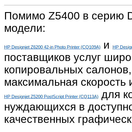
Помимо Z5400 в серию D
модели:
и
HP Designjet Z6200 42-in Photo Printer (CQ109A)
HP Design
поставщиков услуг широ
копировальных салонов
максимальная скорость 
для к
HP Designjet Z5200 PostScript Printer (CQ113A)
нуждающихся в доступн
качественных графическ
,