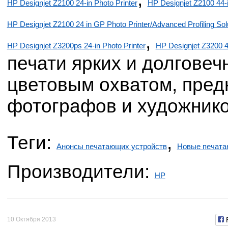
HP Designjet Z2100 24-in Photo Printer
HP Designjet Z2100 44-i
HP Designjet Z2100 24 in GP Photo Printer/Advanced Profiling Sol
,
HP Designjet Z3200ps 24-in Photo Printer
HP Designjet Z3200 44
печати ярких и долгове
цветовым охватом, пред
фотографов и художнико
Теги:
,
Анонсы печатающих устройств
Новые печата
Производители:
HP
10 Октября 2013