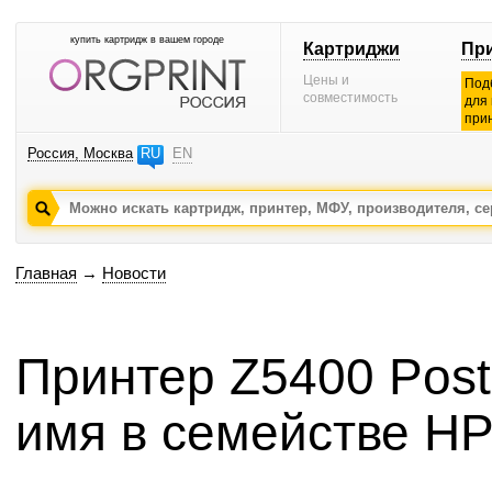
купить картридж в вашем городе
Картриджи
Пр
Цены и
Под
совместимость
для
при
Россия, Москва
RU
EN
Главная
→
Новости
Принтер Z5400 PostS
имя в семействе HP 