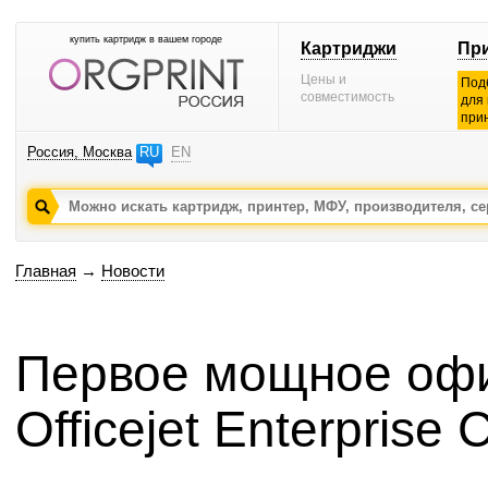
купить картридж в вашем городе
Картриджи
Пр
Цены и
Под
совместимость
для
при
Россия, Москва
RU
EN
Главная
→
Новости
Первое мощное офи
Officejet Enterprise