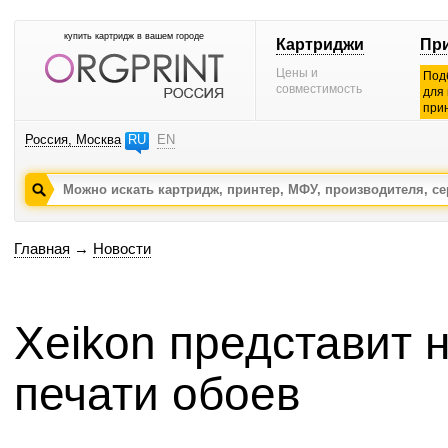
купить картридж в вашем городе
Картриджи
Пр
Цены и
Под
совместимость
для
при
Россия, Москва
RU
EN
Главная
→
Новости
Xeikon представит
печати обоев