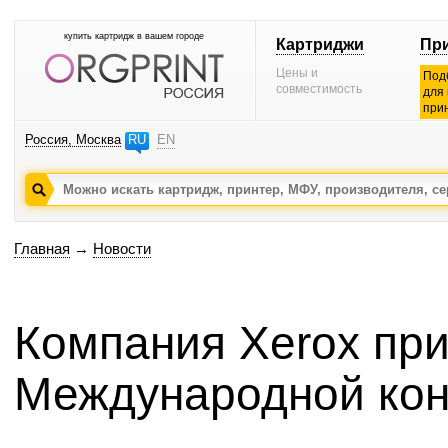
купить картридж в вашем городе
Картриджи
Пр
Цены и
Под
совместимость
для
при
Россия, Москва
RU
EN
Главная
→
Новости
Компания Xerox при
Международной ко