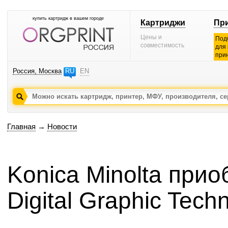
купить картридж в вашем городе
Картриджи
Пр
Цены и
Под
совместимость
для
при
Россия, Москва
RU
EN
Главная
→
Новости
Konica Minolta при
Digital Graphic Tech