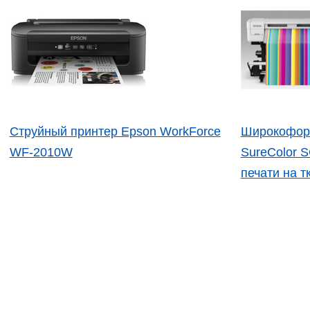
Струйный принтер Epson WorkForce
Широкофор
WF-2010W
SureColor 
печати на т