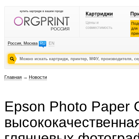
купить картридж в вашем городе
Картриджи
Пр
Цены и
Под
совместимость
для
при
Россия, Москва
RU
EN
Главная
→
Новости
Epson Photo Paper G
высококачественная
глянцевых фотогра