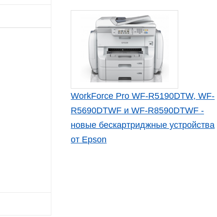
WorkForce Pro WF-R5190DTW, WF-
R5690DTWF и WF-R8590DTWF -
новые бескартриджные устройства
от Epson