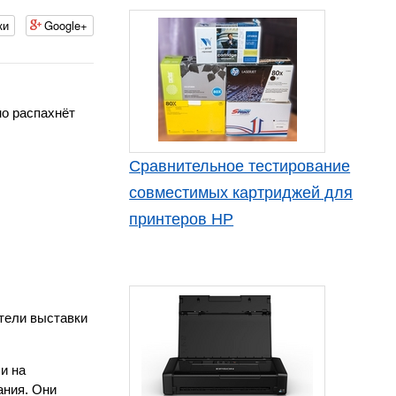
ки
Google+
но распахнёт
Сравнительное тестирование
совместимых картриджей для
принтеров HP
ители выставки
и на
ания. Они