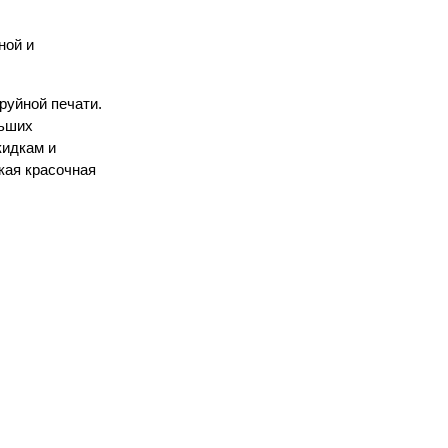
ной и
руйной печати.
льших
кидкам и
кая красочная