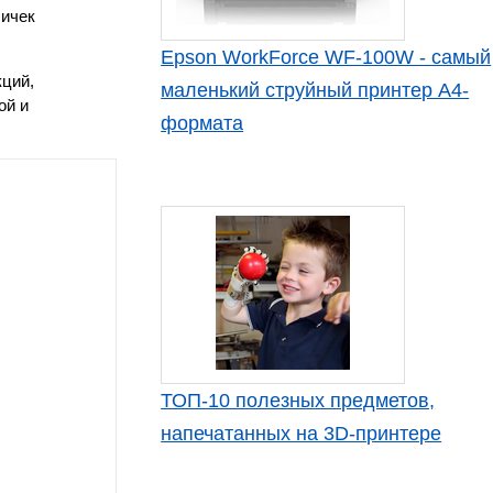
личек
Epson WorkForce WF-100W - самый
ций,
маленький струйный принтер А4-
ой и
формата
ТОП-10 полезных предметов,
напечатанных на 3D-принтере