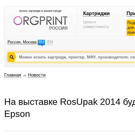
купить картридж в вашем городе
Картриджи
Пр
Цены и
Под
совместимость
для
при
Россия, Москва
RU
EN
Главная
→
Новости
На выставке RosUpak 2014 бу
Epson