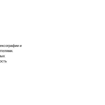
ексографии и
ителями.
ных
ость