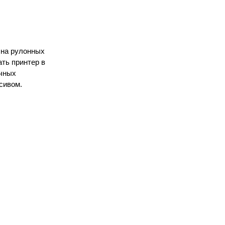
 на рулонных
ть принтер в
ичных
сивом.