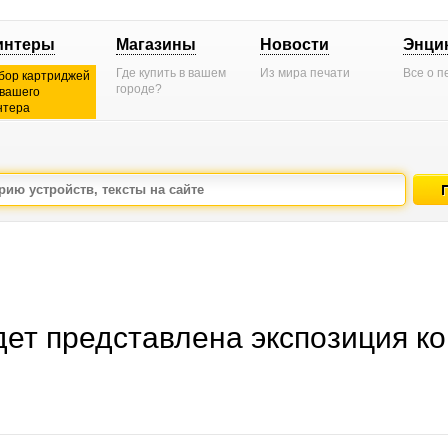
интеры
Магазины
Новости
Энци
Где купить в вашем
Из мира печати
Все о п
бор картриджей
городе?
 вашего
нтера
дет представлена экспозиция к