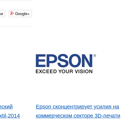
ки
Google+
еский
Epson сконцентрирует усилия на
til-2014
коммерческом секторе 3D-печати