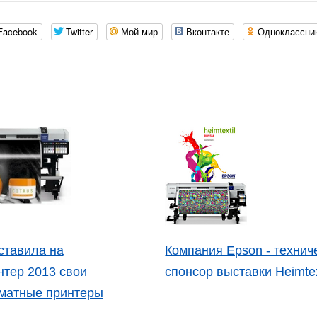
Facebook
Twitter
Мой мир
Вконтакте
Одноклассни
ставила на
Компания Epson - технич
тер 2013 свои
спонсор выставки Heimtex
матные принтеры