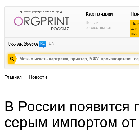
купить картридж в вашем городе
Картриджи
Пр
Цены и
Под
совместимость
для
при
Россия, Москва
RU
EN
Главная
→
Новости
В России появится 
серым импортом от