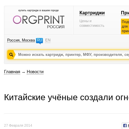
купить картридж в вашем городе
Картриджи
Пр
Цены и
Под
совместимость
для
при
Россия, Москва
RU
EN
Главная
→
Новости
Китайские учёные создали ог
27 Февраля 2014