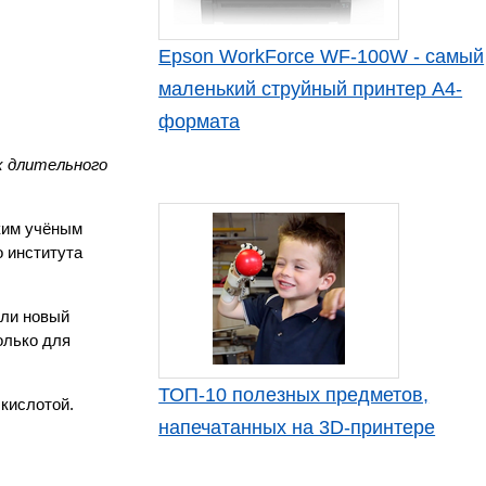
Epson WorkForce WF-100W - самый
маленький струйный принтер А4-
формата
х длительного
ским учёным
о института
али новый
олько для
ТОП-10 полезных предметов,
 кислотой.
напечатанных на 3D-принтере