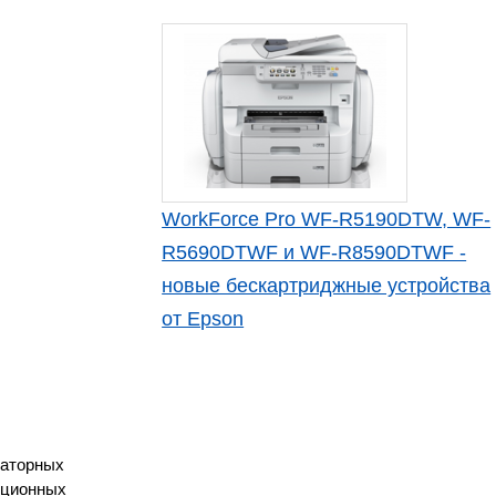
WorkForce Pro WF-R5190DTW, WF-
R5690DTWF и WF-R8590DTWF -
новые бескартриджные устройства
от Epson
раторных
иционных