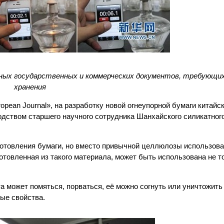
жных государственных и коммерческих документов, требующи
хранения
ropean Journal», на разработку новой огнеупорной бумаги китай
одством старшего научного сотрудника Шанхайского силикатног
готовления бумаги, но вместо привычной целлюлозы использов
готовленная из такого материала, может быть использована не т
та может помяться, порваться, её можно согнуть или уничтожить
ые свойства.