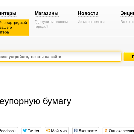
интеры
Магазины
Новости
Энци
Где купить в вашем
Из мира печати
Все о п
бор картриджей
городе?
 вашего
нтера
неупорную бумагу
Facebook
Twitter
Мой мир
Вконтакте
Одноклассни