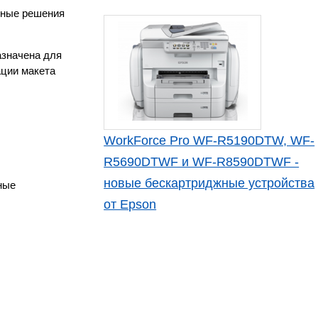
ьные решения
азначена для
ации макета
WorkForce Pro WF-R5190DTW, WF-
R5690DTWF и WF-R8590DTWF -
новые бескартриджные устройства
ные
от Epson