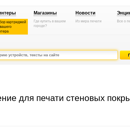
интеры
Магазины
Новости
Энци
Где купить в вашем
Из мира печати
Все о п
бор картриджей
городе?
 вашего
нтера
ение для печати стеновых покр