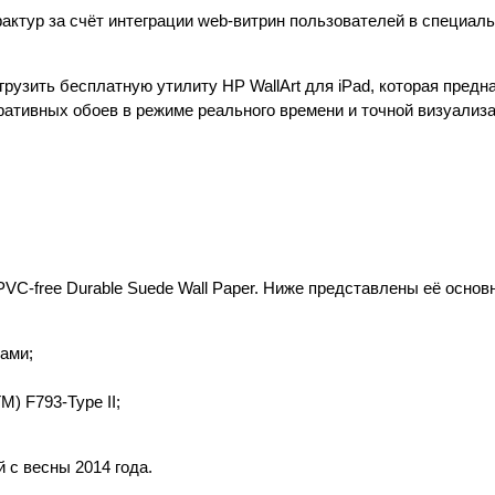
ктур за счёт интеграции web-витрин пользователей в специал
грузить бесплатную утилиту HP WallArt для iPad, которая предн
ративных обоев в режиме реального времени и точной визуализ
в
C-free Durable Suede Wall Paper. Ниже представлены её основ
ами;
M) F793-Type II;
 с весны 2014 года.