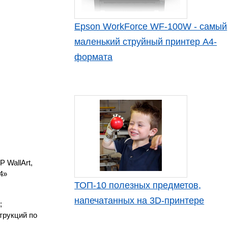
Epson WorkForce WF-100W - самый
маленький струйный принтер А4-
формата
 WallArt,
4»
ТОП-10 полезных предметов,
напечатанных на 3D-принтере
;
трукций по