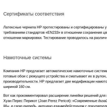
Сертификаты соответствия
Латексные чернила HP протестированы и сертифицированы у
требованиям стандартов «EN233» в отношении сохранения цвет
отношении маркировки. Тестирование проводилось на различ
Намоточные системы
Компания HP предлагает автоматические намоточные системы,
готовые обои с режущего устройства и сматывают их в рулон
производительности. HP предлагает две модификации намот
шириной 160 см.
Вот как прокомментировал расширение линейки решений для 
Хуан Перес Перикот (Joan Perez Pericot): «
Современные дизай
Мы, в свою очередь, активно взаимодействуем с покупател