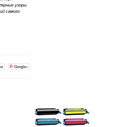
лярные узоры
ий самого
ки
Google+