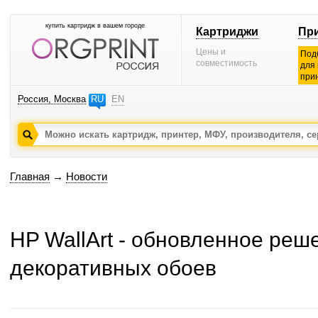
купить картридж в вашем городе
Картриджи
Пр
Цены и
Под
совместимость
для
при
Россия, Москва
RU
EN
Главная
→
Новости
HP WallArt - обновленное реш
декоративных обоев