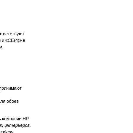
ответствуют
 и «СЕ(4)» в
и.
 принимают
для обоев
ь компании HP
ых интерьеров.
годаря