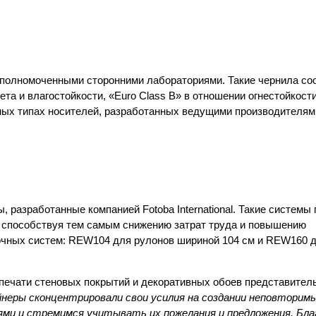
полномоченными сторонними лабораториями. Такие чернила со
а и влагостойкости, «Euro Class B» в отношении огнестойкости
ных типах носителей, разработанных ведущими производителям
 разработанные компанией Fotoba International. Такие системы
, способствуя тем самым снижению затрат труда и повышению
очных систем: REW104 для рулонов шириной 104 см и REW160 
печати стеновых покрытий и декоративных обоев представител
неры сконцентрировали свои усилия на создании неповторим
ями и стремимся учитывать их пожелания и предложения. Бла