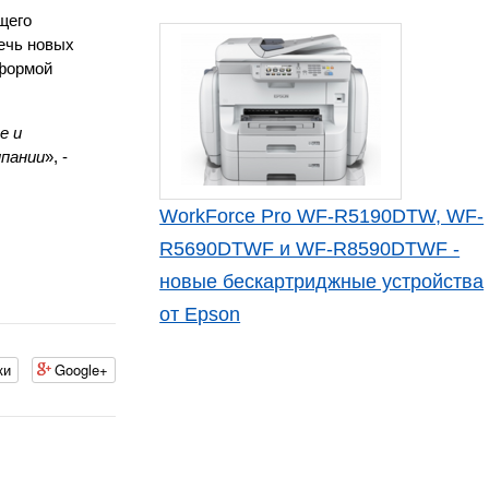
щего
ечь новых
 формой
e и
мпании
», -
WorkForce Pro WF-R5190DTW, WF-
R5690DTWF и WF-R8590DTWF -
новые бескартриджные устройства
от Epson
ки
Google+