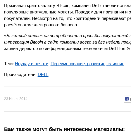
Признавая криптовалюту Bitcoin, компания Dell становится в
популярные виртуальные монеты. Поводом для признания и од
покупателей. Несмотря на то, что криптоденьги переживают р
расчётов для электронного бизнеса.
«
Быстрый отклик на потребности и просьбы покупателей вс
интеграция Bitcoin в сайт компании всего за две недели п
заявил директор по информационным технологиям Dell Пол Уо
Теги:
Ноухау в печати
,
Переименование, развитие, слияние
Производители:
DELL
23 Июля 2014
Вам также могут быть интересны материалы: