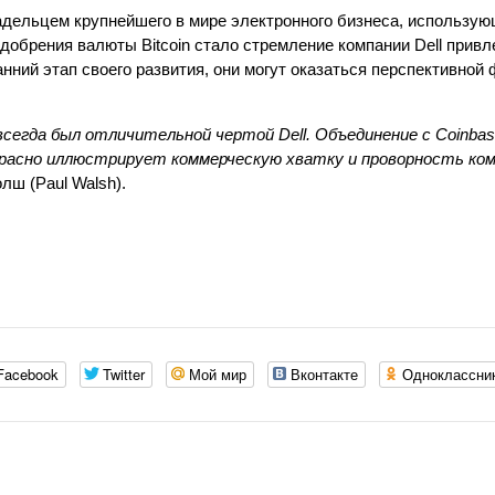
ладельцем крупнейшего в мире электронного бизнеса, использую
обрения валюты Bitcoin стало стремление компании Dell привл
анний этап своего развития, они могут оказаться перспективной
егда был отличительной чертой Dell. Объединение с Coinbas
рекрасно иллюстрирует коммерческую хватку и проворность ко
лш (Paul Walsh).
Facebook
Twitter
Мой мир
Вконтакте
Одноклассни