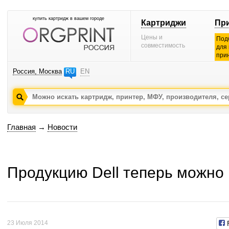
купить картридж в вашем городе
Картриджи
Пр
Цены и
Под
совместимость
для
при
Россия, Москва
RU
EN
Главная
→
Новости
Продукцию Dell теперь можно
23 Июля 2014