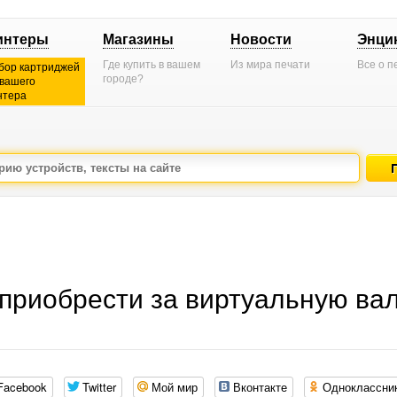
интеры
Магазины
Новости
Энци
Где купить в вашем
Из мира печати
Все о п
бор картриджей
городе?
 вашего
нтера
 приобрести за виртуальную ва
Facebook
Twitter
Мой мир
Вконтакте
Одноклассни