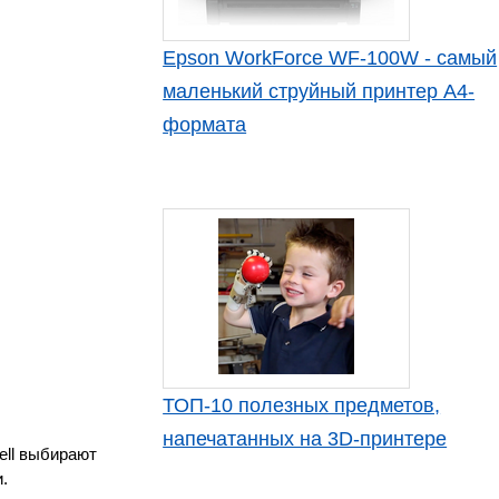
Epson WorkForce WF-100W - самый
маленький струйный принтер А4-
формата
ТОП-10 полезных предметов,
напечатанных на 3D-принтере
ell выбирают
.