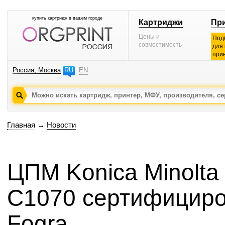
купить картридж в вашем городе
Картриджи
Пр
Цены и
Под
совместимость
для
при
Россия, Москва
RU
EN
Главная
→
Новости
ЦПМ Konica Minolta
C1070 сертифициро
Fogra