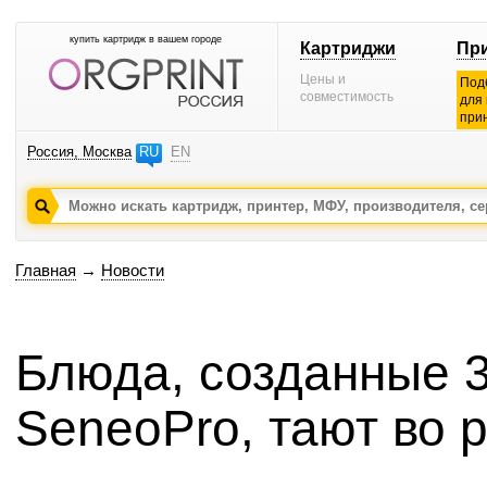
купить картридж в вашем городе
Картриджи
Пр
Цены и
Под
совместимость
для
при
Россия, Москва
RU
EN
Главная
→
Новости
Блюда, созданные 
SeneoPro, тают во р