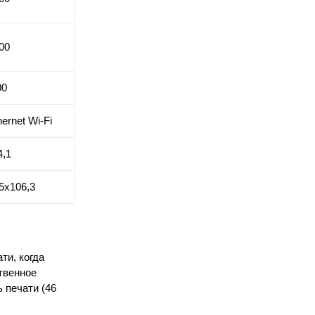
00
00
ernet Wi-Fi
4,1
5х106,3
ти, когда
твенное
 печати (46