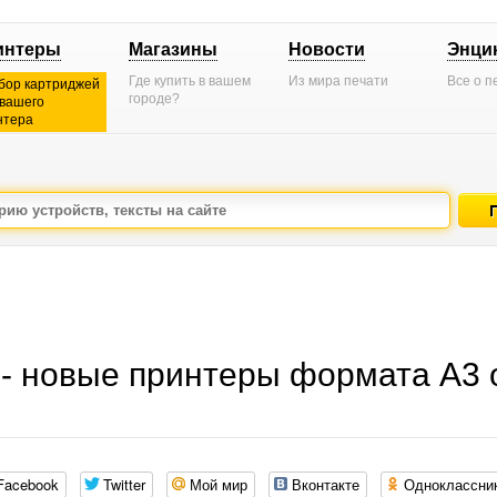
интеры
Магазины
Новости
Энци
Где купить в вашем
Из мира печати
Все о п
бор картриджей
городе?
 вашего
нтера
5 - новые принтеры формата А3 
Facebook
Twitter
Мой мир
Вконтакте
Одноклассни