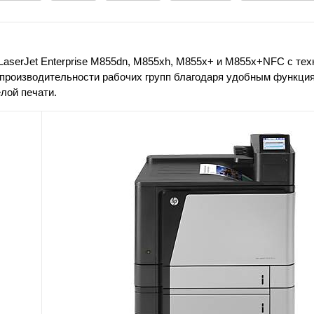
LaserJet Enterprise M855dn, M855xh, M855x+ и M855x+NFC с тех
производительности рабочих групп благодаря удобным функц
лой печати.