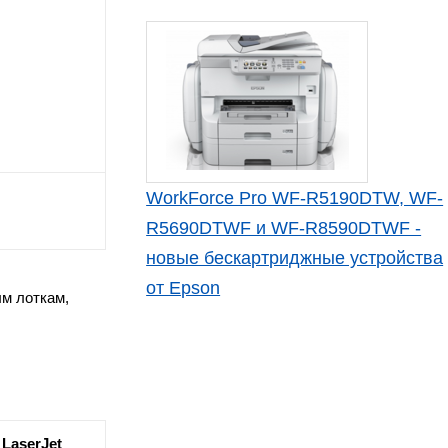
WorkForce Pro WF-R5190DTW, WF-
R5690DTWF и WF-R8590DTWF -
новые бескартриджные устройства
от Epson
м лоткам,
 LaserJet