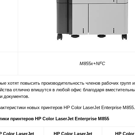
M855x+NFC
ые хотят повысить производительность членов рабочих групп и
йства отлично впишутся в любой офис благодаря вместительны
и документов.
теристики новых принтеров HP Color LaserJet Enterprise M855.
ики принтеров HP Color LaserJet Enterprise M855
 Color LaserJet
HP Color LaserJet
HP Color