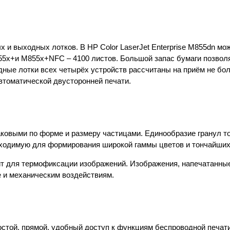
 и выходных лотков. В HP Color LaserJet Enterprise M855dn мож
M855x+и M855x+NFC – 4100 листов. Большой запас бумаги позвол
ные лотки всех четырёх устройств рассчитаны на приём не бол
томатической двусторонней печати.
ковыми по форме и размеру частицами. Единообразие гранул т
бходимую для формирования широкой гаммы цветов и тончайших
ит для термофиксации изображений. Изображения, напечатанны
е и механическим воздействиям.
остой, прямой, удобный доступ к функциям беспроводной печати