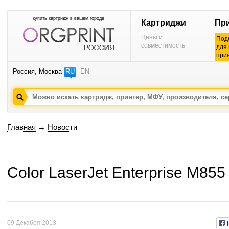
купить картридж в вашем городе
Картриджи
Пр
Цены и
Под
совместимость
для
при
Россия, Москва
RU
EN
Главная
→
Новости
Color LaserJet Enterprise M85
09 Декабря 2013