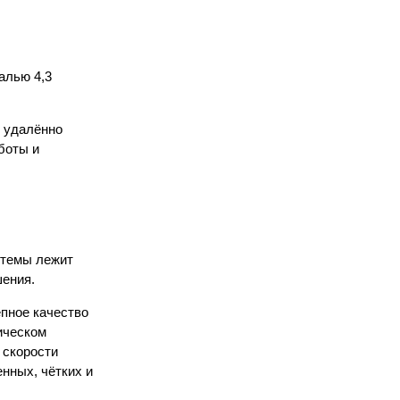
алью 4,3
 удалённо
боты и
стемы лежит
шения.
епное качество
ическом
 скорости
нных, чётких и