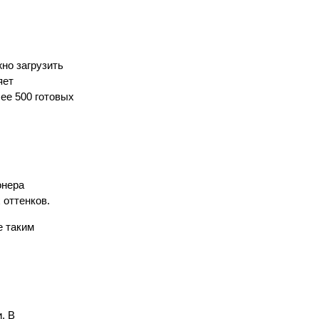
но загрузить
яет
ее 500 готовых
онера
 оттенков.
е таким
. В