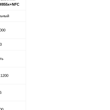
 M855x+NFC
льный
000
3
ть
х1200
6
00