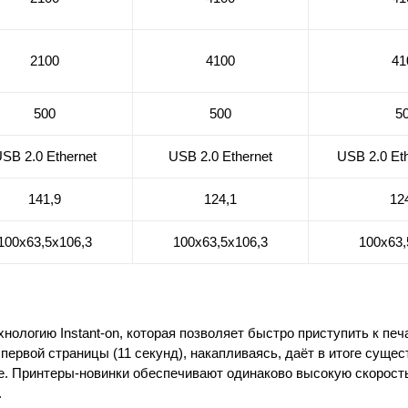
2100
4100
41
500
500
5
SB 2.0 Ethernet
USB 2.0 Ethernet
USB 2.0 Eth
141,9
124,1
12
100х63,5х106,3
100х63,5х106,3
100х63,
нологию Instant-on, которая позволяет быстро приступить к печа
ервой страницы (11 секунд), накапливаясь, даёт в итоге сущес
. Принтеры-новинки обеспечивают одинаково высокую скорость
.