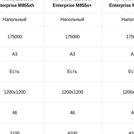
terprise M855xh
Enterprise M855x+
Enterprise
Напольный
Напольный
Напо
175000
175000
175
А3
А3
А
Есть
Есть
Ес
1200х1200
1200х1200
1200
46
46
4
2100
4100
41