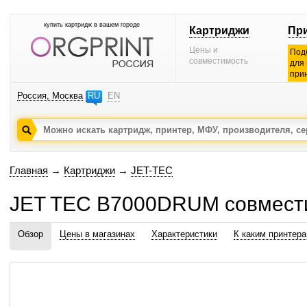
купить картридж в вашем городе
Картриджи
Пр
Цены и
Под
совместимость
для
при
Россия, Москва
RU
EN
Главная
→
Картриджи
→
JET-TEC
JET TEC B7000DRUM совмест
Обзор
Цены в магазинах
Характеристики
К каким принтер