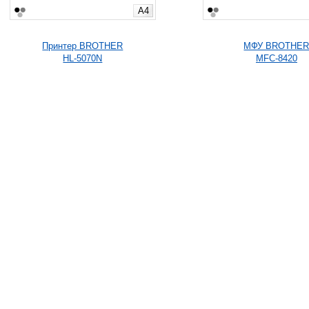
A4
Принтер BROTHER
МФУ BROTHE
HL-5070N
MFC-8420