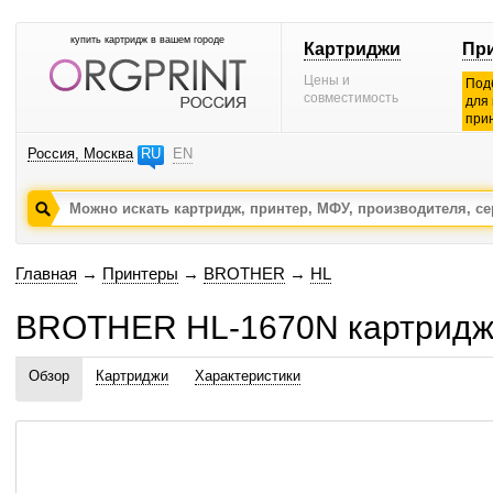
купить картридж в вашем городе
Картриджи
Пр
Цены и
Под
совместимость
для
при
Россия, Москва
RU
EN
Главная
→
Принтеры
→
BROTHER
→
HL
BROTHER HL-1670N картриджи
Обзор
Картриджи
Характеристики