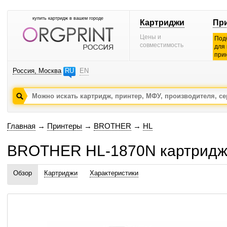
купить картридж в вашем городе
Картриджи
Пр
Цены и
Под
совместимость
для
при
Россия, Москва
RU
EN
Главная
→
Принтеры
→
BROTHER
→
HL
BROTHER HL-1870N картриджи
Обзор
Картриджи
Характеристики