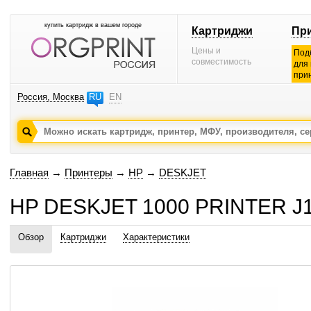
купить картридж в вашем городе
Картриджи
Пр
Цены и
Под
совместимость
для
при
Россия, Москва
RU
EN
Главная
→
Принтеры
→
HP
→
DESKJET
HP DESKJET 1000 PRINTER J1
Обзор
Картриджи
Характеристики