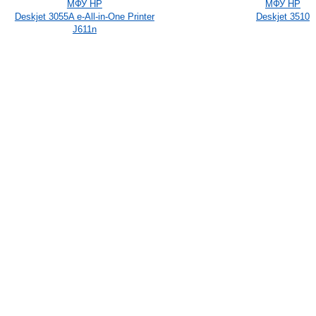
МФУ HP
МФУ HP
Deskjet 3055A e-All-in-One Printer
Deskjet 3510
J611n