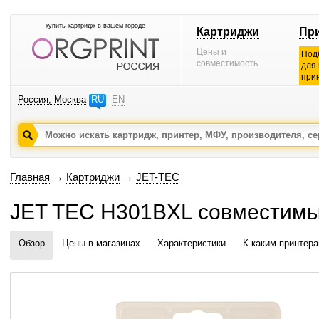
купить картридж в вашем городе
Картриджи
Пр
Цены и
Под
совместимость
для
при
Россия, Москва
RU
EN
Главная
→
Картриджи
→
JET-TEC
JET TEC H301BXL совместимы
Обзор
Цены в магазинах
Характеристики
К каким принтер