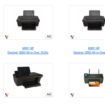
A4
МФУ HP
МФУ HP
Deskjet 3050 All-in-One J610c
Deskjet 3050 All-in-On
A4