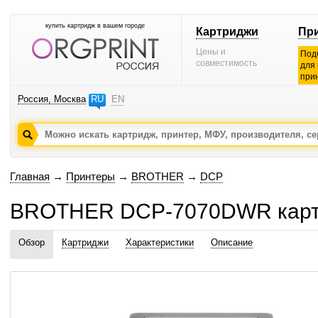
купить картридж в вашем городе
Картриджи
Пр
Цены и
Под
совместимость
для
при
Россия, Москва
RU
EN
Главная
→
Принтеры
→
BROTHER
→
DCP
BROTHER DCP-7070DWR карт
Обзор
Картриджи
Характеристики
Описание